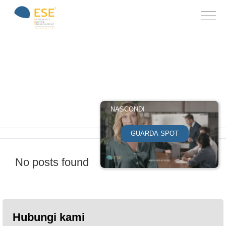
Archive for
category: Senza
categoria
NASCONDI
Home
»
Senza categoria
GUARDA SPOT
No posts found
Hubungi kami