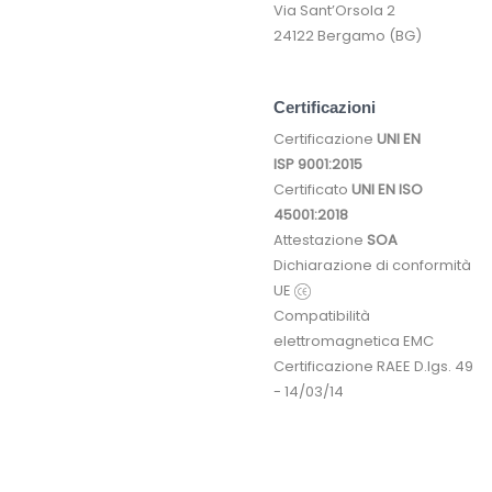
Via Sant’Orsola 2
24122 Bergamo (BG)
Certificazioni
Certificazione
UNI EN
ISP 9001:2015
Certificato
UNI EN ISO
45001:2018
Attestazione
SOA
Dichiarazione di conformità
UE
Compatibilità
elettromagnetica EMC
Certificazione RAEE D.lgs. 49
- 14/03/14