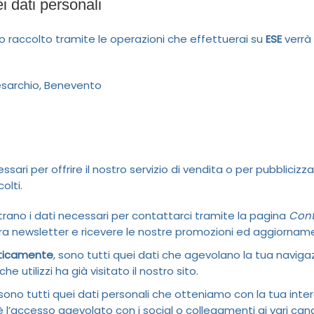
i dati personali
o raccolto tramite le operazioni che effettuerai su
ESE
verrà
esarchio, Benevento
ssari per offrire il nostro servizio di vendita o per pubblicizza
olti.
ntrano i dati necessari per contattarci tramite la pagina
Cont
stra newsletter e ricevere le nostre promozioni ed aggiorname
aticamente
, sono tutti quei dati che agevolano la tua navig
he utilizzi ha già visitato il nostro sito.
sono tutti quei dati personali che otteniamo con la tua inter
 l’accesso agevolato con i social o collegamenti ai vari canal