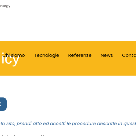
energy
icy
Chi siamo
Tecnologie
Referenze
News
Conta
E
 sito, prendi atto ed accetti le procedure descritte in ques