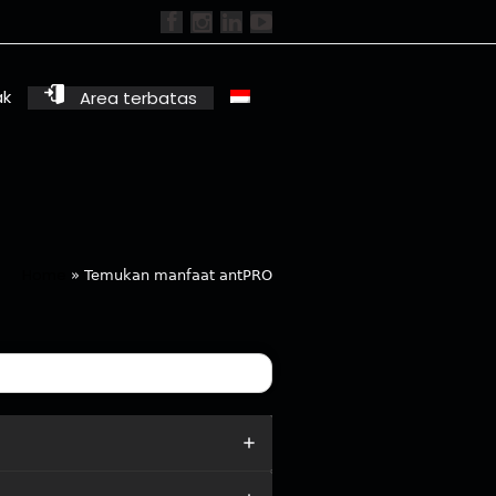
ak
Area terbatas
Home
»
Temukan manfaat antPRO