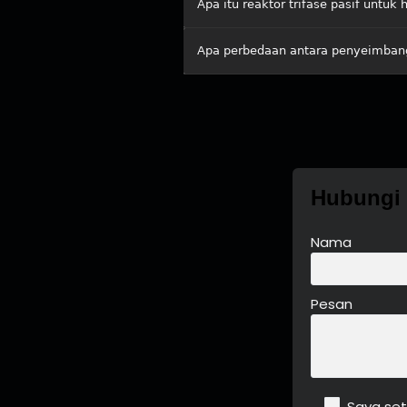
Apa itu reaktor trifase pasif untuk
Apa perbedaan antara penyeimbang
Hubungi
Nama
Pesan
Saya set