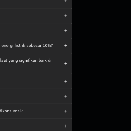
 energi listrik sebesar 10%?
at yang signifikan baik di
dikonsumsi?