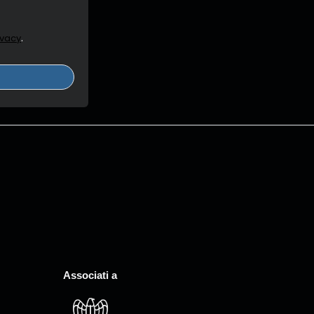
.
ivacy
Associati a