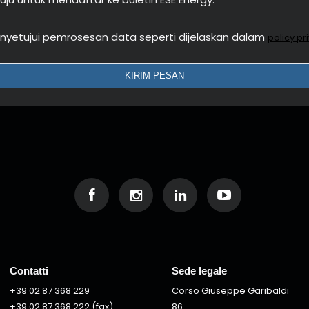
yetujui pemrosesan data seperti dijelaskan dalam
policy pr
Contatti
Sede legale
+39 02 87 368 229
Corso Giuseppe Garibaldi
+39 02 87 368 222 (fax)
86