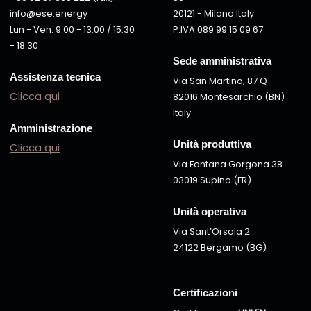
info@ese.energy
20121 - Milano Italy
Lun - Ven: 9:00 - 13:00 / 15:30
P.IVA 089 99 15 09 67
- 18:30
Sede amministrativa
Assistenza tecnica
Via San Martino, 87 Q
Clicca qui
82016 Montesarchio (BN)
Italy
Amministrazione
Unità produttiva
Clicca qui
Via Fontana Gorgona 38
03019 Supino (FR)
Unità operativa
Via Sant’Orsola 2
24122 Bergamo (BG)
Certificazioni