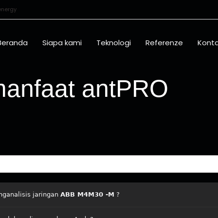
energy
Beranda
Siapa kami
Teknologi
Referenze
Kont
anfaat antPRO
analisis jaringan
ABB M4M30 -M
?