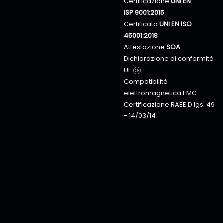
Certificazione
UNI EN
ISP 9001:2015
Certificato
UNI EN ISO
45001:2018
Attestazione
SOA
Dichiarazione di conformità
UE
Compatibilità
elettromagnetica EMC
Certificazione RAEE D.lgs. 49
- 14/03/14