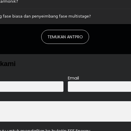
 harmonik?
 fase biasa dan penyeimbang fase multistage?
TEMUKAN ANTPRO
 kami
Email
uju untuk mendaftar ke buletin ESE Energy.