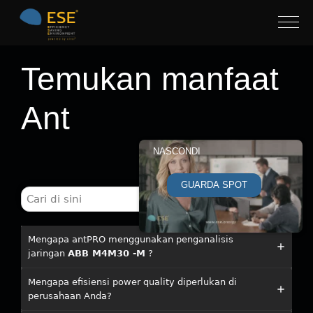
Temukan manfaat
Ant
Home
»
Temukan manfaat Ant
NASCONDI
GUARDA SPOT
Mengapa antPRO menggunakan penganalisis
jaringan
ABB M4M30 -M
?
Mengapa efisiensi power quality diperlukan di
perusahaan Anda?