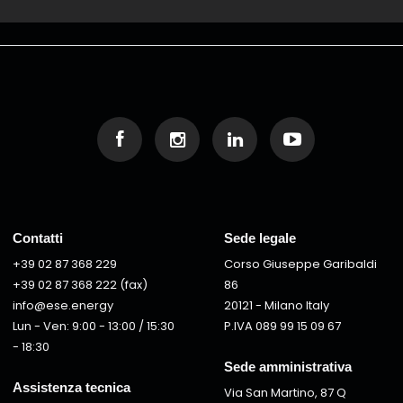
Contatti
Sede legale
+39 02 87 368 229
Corso Giuseppe Garibaldi
+39 02 87 368 222 (fax)
86
info@ese.energy
20121 - Milano Italy
Lun - Ven: 9:00 - 13:00 / 15:30
P.IVA 089 99 15 09 67
- 18:30
Sede amministrativa
Assistenza tecnica
Via San Martino, 87 Q