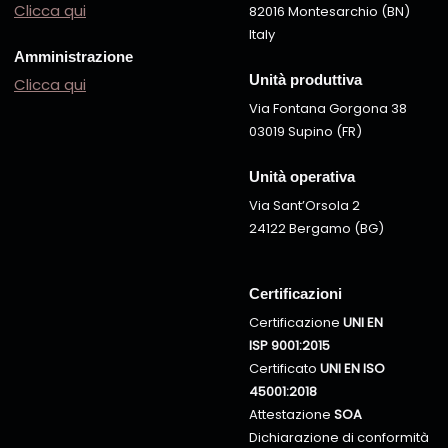
Clicca qui
82016 Montesarchio (BN)
Italy
Amministrazione
Unità produttiva
Clicca qui
Via Fontana Gorgona 38
03019 Supino (FR)
Unità operativa
Via Sant’Orsola 2
24122 Bergamo (BG)
Certificazioni
Certificazione
UNI EN
ISP 9001:2015
Certificato
UNI EN ISO
45001:2018
Attestazione
SOA
Dichiarazione di conformità