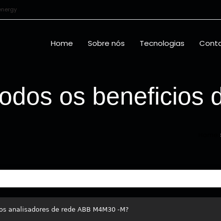
energy
Home
Sobre nós
Tecnologias
Cont
odos os beneficios 
Home
aos analisadores de rede ABB M4M30 -M?