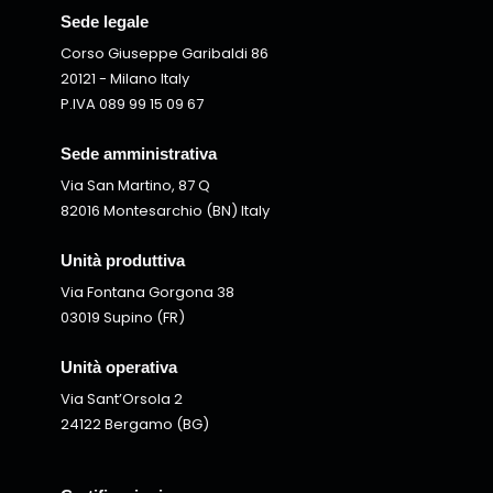
Sede legale
Corso Giuseppe Garibaldi 86
20121 - Milano Italy
P.IVA 089 99 15 09 67
Sede amministrativa
Via San Martino, 87 Q
82016 Montesarchio (BN) Italy
Unità produttiva
Via Fontana Gorgona 38
03019 Supino (FR)
Unità operativa
Via Sant’Orsola 2
24122 Bergamo (BG)