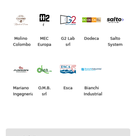
Dodeca
Salto
Molino
MEC
G2 Lab
System
Colombo
Europa
srl
Mariano
O.M.B.
Esca
Bianchi
Ingegneria
srl
Industrial