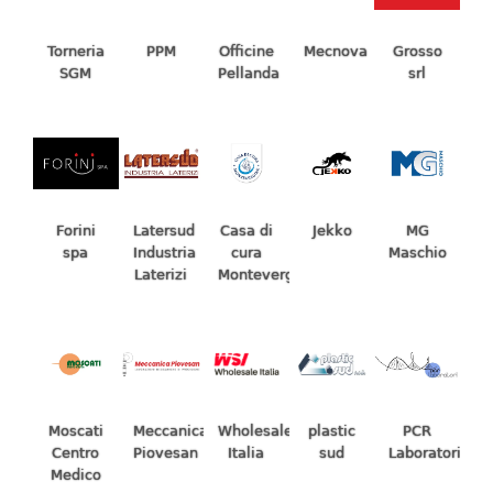
Torneria
PPM
Officine
Mecnova
Grosso
SGM
Pellanda
srl
Casa di
Jekko
MG
Forini
Latersud
cura
Maschio
spa
Industria
Montevergine
Laterizi
Moscati
Meccanica
Wholesale
plastic
PCR
Centro
Piovesan
Italia
sud
Laboratori
Medico