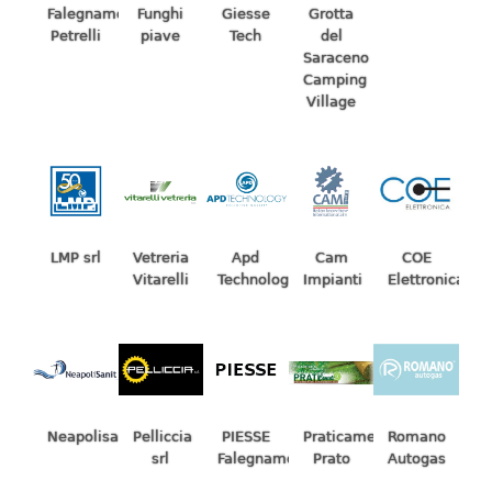
Falegnameria
Funghi
Grotta
Giesse
Petrelli
piave
del
Tech
Saraceno
Camping
Village
LMP srl
Vetreria
Apd
Cam
COE
Vitarelli
Technology
Impianti
Elettronica
Neapolisanit
Pelliccia
PIESSE
Praticamente
Romano
srl
Falegnameria
Prato
Autogas