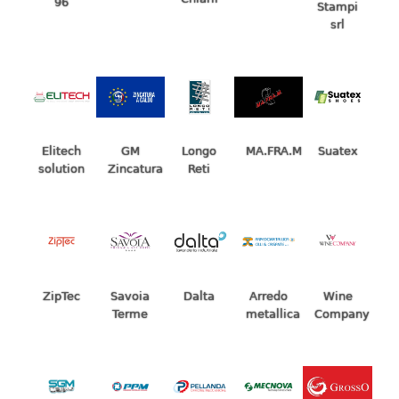
96
Stampi
srl
Elitech
GM
Longo
MA.FRA.M
Suatex
solution
Zincatura
Reti
ZipTec
Savoia
Dalta
Arredo
Wine
Terme
metallica
Company