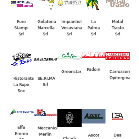
Euro
Gelateria
Impiantistica
La
Metal
Stampi
Marcella
Vesuviana
Palma
Trasfo
Srl
Srl
Srl
Srl
Srl
Padoin
Carrozzeria
Greenstar
Opitergina
Ristorante
SE.RI.MA
La Rupe
Srl
Snc
Effe
Meccanica
Emme
Merlin
Dea
Ascot
Chiarli