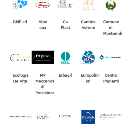
Alpe
Ca
Cantine
Comune
GMP srl
spa
Plast
Astroni
di
Montemiletto
Ecologia
Erbagil
Europolimeri
MP
Centro
De Vita
srl
Meccanica
Impianti
di
Precisione