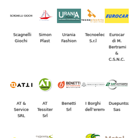
Scagnelli
Tecnoelectric
Eurocar
Simon
Urania
Giochi
S.r.l
di M.
Plast
Fashion
Bertrami
&
C.S.N.C.
AT &
AT
Benetti
I Borghi
Duepuntozero
Service
Tessiter
Srl
dell’eremo
Sas
SRL
Srl