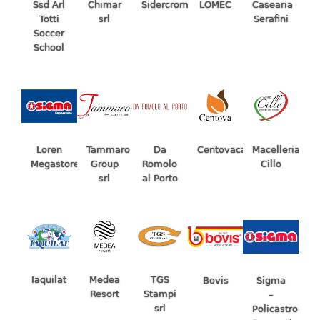
Chimar
Ssd Arl
Sidercrom
LOMEC
Casearia
srl
Totti
Serafini
Soccer
School
Da
Centovacafè
Macelleria
Loren
Tammaro
Romolo
Cillo
Megastore
Group
al Porto
srl
Iaquilat
TGS
Medea
Bovis
Sigma
Stampi
Resort
–
srl
Policastro