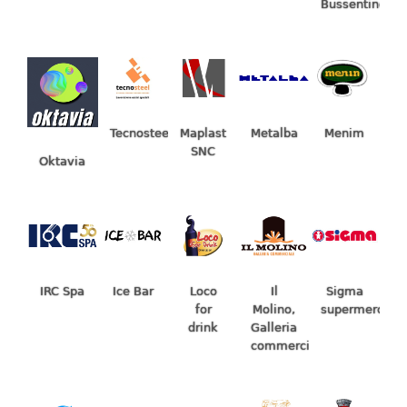
Bussentino
Tecnosteel
Metalba
Menim
Maplast
SNC
Oktavia
Loco
Il
Sigma
IRC Spa
Ice Bar
for
Molino,
supermercati
drink
Galleria
commerciale