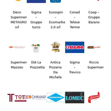
Deco
Sigma
Eurospin
Conad
Coop –
Supermercati
–
–
–
Gruppo
METAGROUP
Gruppo
Ecomarket
Telese
Baiano
srl
turco
2.0 srl
Terme
Riccio
Supermercati
Etè La
Antica
Sigma
Supermercati
Mazzeo
Piazzetta
Pizzeria
–
Da
Trevico
Michele