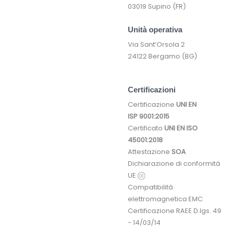
03019 Supino (FR)
Unità operativa
Via Sant’Orsola 2
24122 Bergamo (BG)
Certificazioni
Certificazione
UNI EN
ISP 9001:2015
Certificato
UNI EN ISO
45001:2018
Attestazione
SOA
Dichiarazione di conformità
UE
Compatibilità
elettromagnetica EMC
Certificazione RAEE D.lgs. 49
- 14/03/14