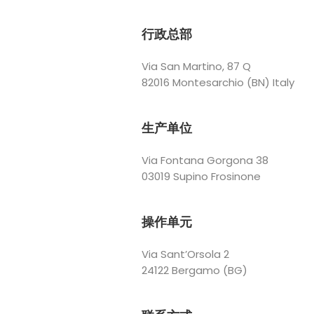
行政总部
Via San Martino, 87 Q
82016 Montesarchio (BN) Italy
生产单位
Via Fontana Gorgona 38
03019 Supino Frosinone
操作单元
Via Sant’Orsola 2
24122 Bergamo (BG)