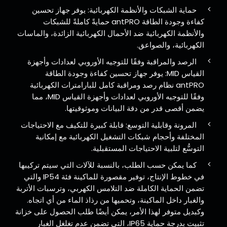
حماية الشبكات والأنظمة الكهربائية: يوفر جهاز تحسين
كفاءة وجودة الطاقة antPRO حمايةً كاملةً للشبكات
والأنظمة الكهربائية ضد الأحمال الكهربائية الزائدة، والماسات
الكهربائية، والصواعق.
الرصد والمراقبة وفقًا للتوجيه الأوروبي لعدادات وأجهزة
القياس MID: يوفر جهاز تحسين كفاءة وجودة الطاقة
antPRO نظام رصد ومراقبة كامل للبارامترات الكهربائية
وفقًا للتوجيه الأوروبي لعدادات وأجهزة القياس MID، مما
يضمن أقصى قدر من دقة البيانات وموثوقيتها.
المرونة وقابلية التوسع: قابلة كبيرة للتكيف مع الاحتياجات
المختلفة وأحجام شبكات التشغيل الكهربائية مع إمكانية
التوسُّع لتلبية الاحتياجات المستقبلية.
كما يمكن حسب الطلب، بالنسبة للآلات التي سيتم تركيبها
في خطوط الإنتاج، توفير مقصورة للماكينة فئة IP54 والتي
تضمن الحماية الكاملة ضد التلامس الكهربي، وترسبات الأتربة
والغبار داخل الماكينة، وتحميها من رذاذ الماء من أي اتجاه.
وكبديل متوفر لهذا الأمر، يمكن أيضًا طلب الحصول على خزانة
تثبيت بدرجة حماية IP65، التي تضمن عدم تغلغل الغبار