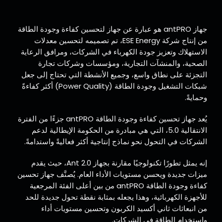
جهاز antPRO هو عبارة عن جهاز لتحسين كفاءة وجودة الطاقة
من إنتاج شركة ESE Energy، تم تصميمه لتحسين معدلات
الاستهلاك وتعزيز جودة الكهرباء في الشركات، ومرافق الرعاية
الصحية، والمنشآت التجارية، ومؤسسات وشركات تجارة
التجزئة على نطاق واسع، وجميع الأنشطة التي تحتاج إلى جعل
شبكات التشغيل وجودة الطاقة (Power Quality) أكثر كفاءةً
وحمايةً.
يُعد جهاز تحسين كفاءة وجودة الطاقة antPRO جزءًا من الفترة
الانتقالية 5.0، التي هي مبادرة من الحكومة الإيطالية لدعم
الشركات في التحول نحو نماذج إنتاجية أكثر فعاليةً واستدامةً.
إنه يمثل تطورًا تكنولوجيًا مقارنة بجهاز Ant 2.0، حيث يقدم
ميزات جديدة ويحسن مستويات الأداء العام. يُصنَّف جهاز تحسين
كفاءة وجودة الطاقة antPRO من بين أعلى الفئة المرجعية
للأجهزة الكهربائية، وهذا يجعله بمثابة نقطة تحول جديدة للحد
من انبعاثات ثاني أكسيد الكربون وتحسين مستويات أداء
واستخدام الطاقة في الشركات.