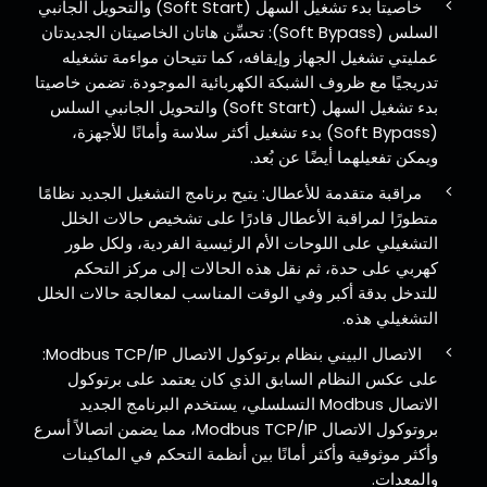
خاصيتا بدء تشغيل السهل (Soft Start) والتحويل الجانبي
السلس (Soft Bypass): تحسِّن هاتان الخاصيتان الجديدتان
عمليتي تشغيل الجهاز وإيقافه، كما تتيحان مواءمة تشغيله
تدريجيًا مع ظروف الشبكة الكهربائية الموجودة. تضمن خاصيتا
بدء تشغيل السهل (Soft Start) والتحويل الجانبي السلس
(Soft Bypass) بدء تشغيل أكثر سلاسة وأمانًا للأجهزة،
ويمكن تفعيلهما أيضًا عن بُعد.
مراقبة متقدمة للأعطال: يتيح برنامج التشغيل الجديد نظامًا
متطورًا لمراقبة الأعطال قادرًا على تشخيص حالات الخلل
التشغيلي على اللوحات الأم الرئيسية الفردية، ولكل طور
كهربي على حدة، ثم نقل هذه الحالات إلى مركز التحكم
للتدخل بدقة أكبر وفي الوقت المناسب لمعالجة حالات الخلل
التشغيلي هذه.
الاتصال البيني بنظام برتوكول الاتصال Modbus TCP/IP:
على عكس النظام السابق الذي كان يعتمد على برتوكول
الاتصال Modbus التسلسلي، يستخدم البرنامج الجديد
بروتوكول الاتصال Modbus TCP/IP، مما يضمن اتصالاً أسرع
وأكثر موثوقية وأكثر أمانًا بين أنظمة التحكم في الماكينات
والمعدات.