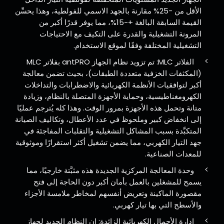
الأقل من -25% مقارنة بالجهد الاسمي للفولطية، وهذا يحسِّن
القيمة السابقة البالغة +-15%، مما يوفر قدرًا أكبر من
المرونة التشغيلية والقدرة على التكيف مع الاحتياجات
التشغيلية المختلفة وفقًا لموقع الاستخدام.
الفلاتر MLC: تم تزويد نظام الجهاز antPRO بفلاتر MLC
(المكثفات الخزفية متعددة الطبقات)، بحيث تضمن معالجة
أكبر لتوافقيات الأنظمة الكهربائية والاضطرابات والتداخلات
الكهرومغناطيسية، وحماية الأجهزة المتصلة بالنظام، وزيادة
متانة وتحمل هذه الأجهزة بمرور الوقت. وهذا كله يُترجم عمليًا
إلى انخفاض كبير وملحوظ في عدد الأعطال، وتكاليف الصيانة
المتكبَّدة بسبب المشاكل التشغيلية والتقلبات المفاجئة في
جهد التيار الكهربي، مما يضمن تشغيل أكثر استقرارًا وموثوقية
للمعدات الصناعية.
وحدة المعالجة المركزية الجديدة هذه مثبَّتة خارجيًا، مما
يسمح للمشغلين بالعمل بأمان أكبر دون الحاجة إلى فتح
مقصورة الماكينة وتعريض أنفسهم لمخاطر ملامسة الأجزاء
والأسطح التي بها تيار كهربي.
إدارة الأحمال الكهربائية الزائدة: إن النظام الجديد لجهاز