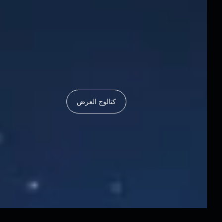
كتالوج العرض