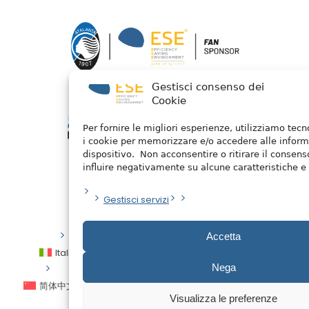
Gestisci consenso dei
Cookie
Per fornire le migliori esperienze, utilizziamo tec
i cookie per memorizzare e/o accedere alle inform
dispositivo. Non acconsentire o ritirare il consen
influire negativamente su alcune caratteristiche e 
Gestisci servizi
Privacy Policy
/ 2026 © Watermellon
Accetta
Italiano
English
Español
العربية
Nega
简体中文
Français
Deutsch
Português
Visualizza le preferenze