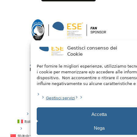
Gestisci consenso dei
Cookie
Per fornire le migliori esperienze, utilizziamo tec
i cookie per memorizzare e/o accedere alle inform
dispositivo. Non acconsentire o ritirare il consen
influire negativamente su alcune caratteristiche e 
Gestisci servizi
Privacy Policy
/ 2026 © Watermellon
Accetta
Italiano
English
Español
العربية
Nega
简体中文
Français
Deutsch
Português