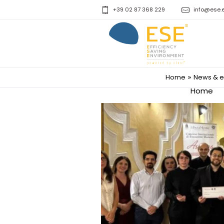
+39 02 87 368 229
info@ese.
Home
News & e
»
Home