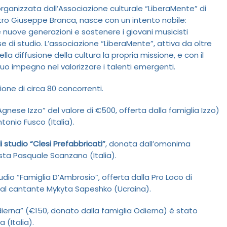
 organizzata dall’Associazione culturale “LiberaMente” di
ro Giuseppe Branca, nasce con un intento nobile:
 nuove generazioni e sostenere i giovani musicisti
e di studio. L’associazione “LiberaMente”, attiva da oltre
ella diffusione della cultura la propria missione, e con il
uo impegno nel valorizzare i talenti emergenti.
ione di circa 80 concorrenti.
Agnese Izzo” del valore di €500, offerta dalla famiglia Izzo)
tonio Fusco (Italia).
i studio “Clesi Prefabbricati”
, donata dall’omonima
sta Pasquale Scanzano (Italia).
udio “Famiglia D’Ambrosio”, offerta dalla Pro Loco di
 al cantante Mykyta Sapeshko (Ucraina).
dierna” (€150, donato dalla famiglia Odierna) è stato
 (Italia).