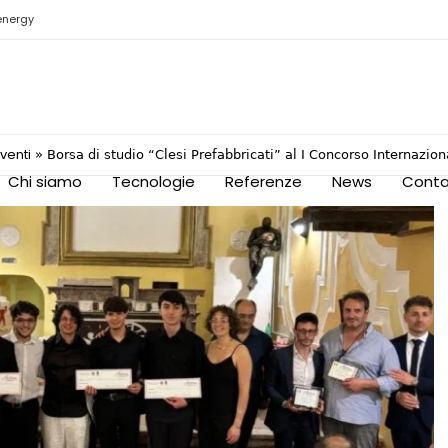
energy
venti
»
Borsa di studio “Clesi Prefabbricati” al I Concorso Internazi
Chi siamo
Tecnologie
Referenze
News
Conta