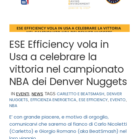
ESE Efficiency vola in
Usa a celebrare la
vittoria nel campionato
NBA dei Denver Nuggets
EVENTI
NEWS
CARLETTO E BEATSMASH
DENVER
IN
,
TAGS
,
NUGGETS
EFFICIENZA ENERGETICA
ESE EFFICIENCY
EVENTO
,
,
,
,
NBA
E’ con grande piacere, e motivo di orgoglio,
comunicarvi che saremo al fianco di Carlo Nicoletti
(Carletto) e Giorgio Romano (aka BeatSmash) nel
loro viaggio...