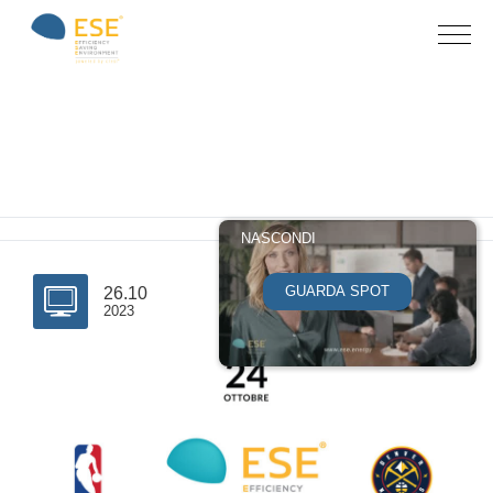
Archive for
category: Eventi
Home
»
Eventi
NASCONDI
GUARDA SPOT
26.10
2023