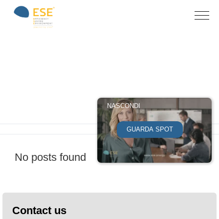
Archive for
category:
Uncategorized
NASCONDI
Home
»
Uncategorized
GUARDA SPOT
No posts found
Contact us