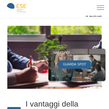
Home
News & eventi
»
»
I vantaggi della sostenibilità per
le aziende
NASCONDI
GUARDA SPOT
I vantaggi della