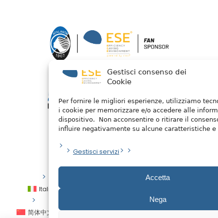
Gestisci consenso dei
Cookie
Per fornire le migliori esperienze, utilizziamo tec
i cookie per memorizzare e/o accedere alle inform
dispositivo. Non acconsentire o ritirare il consen
influire negativamente su alcune caratteristiche e 
Gestisci servizi
Privacy Policy
/ 2026 © Watermellon
Accetta
Italiano
English
Español
العربية
Nega
简体中文
Français
Deutsch
Português