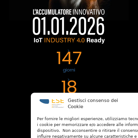
147
giorni
18
ore
Gestisci consenso dei
Cookie
11
Per fornire le migliori esperienze, utilizziamo tec
i cookie per memorizzare e/o accedere alle inform
minuti
dispositivo. Non acconsentire o ritirare il consen
influire negativamente su alcune caratteristiche e 