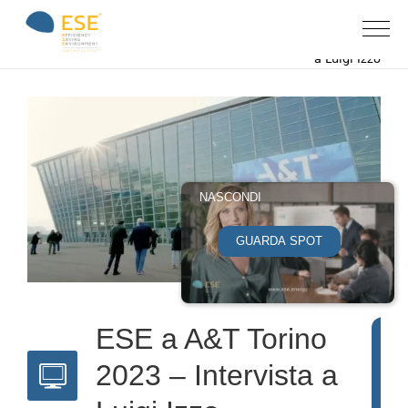
Home
News & eventi
»
»
ESE a A&T Torino 2023 – Intervista
a Luigi Izzo
NASCONDI
GUARDA SPOT
ESE a A&T Torino
A
2023 – Intervista a
R