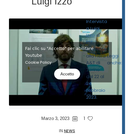
Luigi Izzo
TI
C
Intervista
a Luigi
O
Izzo di
ESE,
L
presente
Fai clic su "Accetto" per abilitare
O
alla Fiera
Leggi
Youtube
Cookie Policy
A&T di
anche:
FI
Torino
Accetto
dal 22 al
E
24
febbraio
R
2023.
A
1
Marzo 3, 2023
A
NEWS
IN